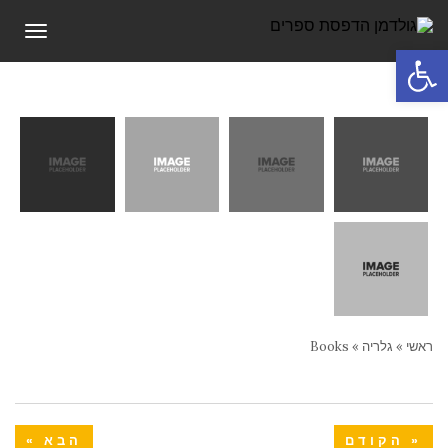
תפריט
פתח סרגל נגישות
ראשי
»
גלריה
»
Books
« הקודם
הבא »