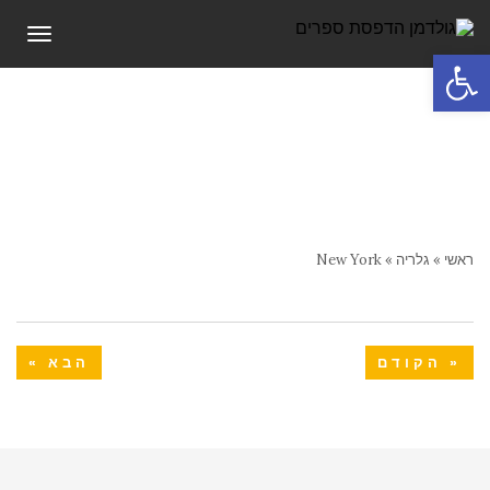
תפריט
פתח סרגל נגישות
ראשי
»
גלריה
»
New York
« הקודם
הבא »